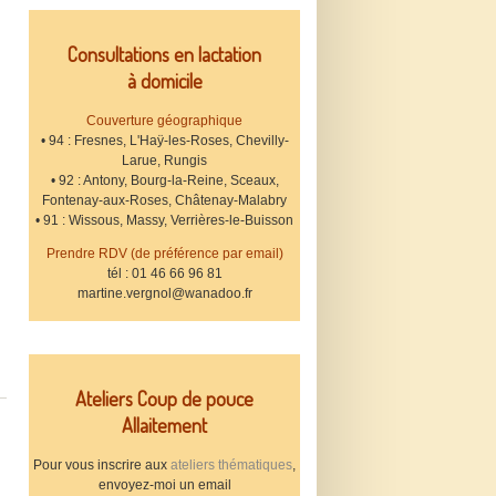
Consultations en lactation
à domicile
Couverture géographique
• 94 : Fresnes, L'Haÿ-les-Roses, Chevilly-
Larue, Rungis
• 92 : Antony, Bourg-la-Reine, Sceaux,
Fontenay-aux-Roses, Châtenay-Malabry
• 91 : Wissous, Massy, Verrières-le-Buisson
Prendre RDV (de préférence par email)
tél : 01 46 66 96 81
martine.vergnol@wanadoo.fr
Ateliers Coup de pouce
Allaitement
Pour vous inscrire aux
ateliers thématiques
,
envoyez-moi un email