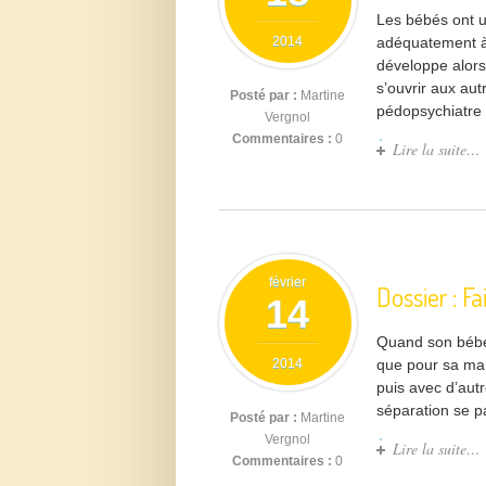
Les bébés ont u
2014
adéquatement à 
développe alors
s’ouvrir aux aut
Posté par :
Martine
pédopsychiatre à
Vergnol
Commentaires :
0
Lire la suite…
février
Dossier : F
14
Quand son bébé 
2014
que pour sa ma
puis avec d’aut
séparation se pas
Posté par :
Martine
Vergnol
Lire la suite…
Commentaires :
0