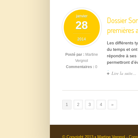
janvier
Dossier Som
28
premières 
2014
Les différents t
du temps et ont 
Posté par :
Martine
répondre à ses b
Vergnol
permettront d’é
Commentaires :
0
Lire la suite…
1
2
3
4
»
© Copyright 2013 • Martine Vergnol - Cons