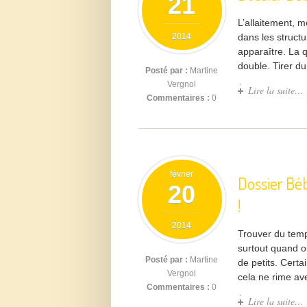
21
L’allaitement, 
2014
dans les struc
apparaître. La q
double. Tirer d
Posté par :
Martine
Vergnol
Lire la suite…
Commentaires :
0
février
Dossier Béb
20
!
2014
Trouver du temp
surtout quand o
Posté par :
Martine
de petits. Cert
Vergnol
cela ne rime av
Commentaires :
0
Lire la suite…