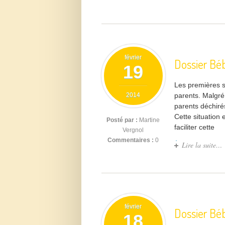
février
Dossier Bé
19
Les premières sé
2014
parents. Malgré
parents déchirés
Cette situation 
Posté par :
Martine
faciliter cette
Vergnol
Commentaires :
0
Lire la suite…
février
Dossier Béb
18