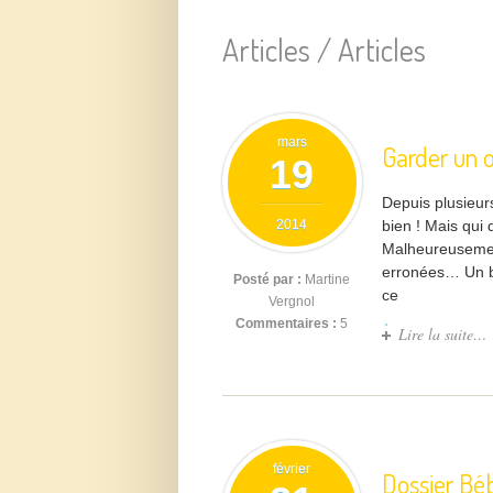
Articles /
Articles
mars
Garder un o
19
Depuis plusieur
2014
bien ! Mais qui 
Malheureusement
erronées… Un bel
Posté par :
Martine
ce
Vergnol
Commentaires :
5
Lire la suite…
février
Dossier Béb