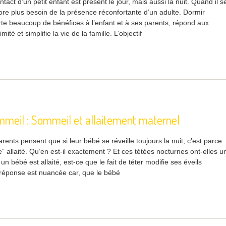
tact d’un petit enfant est présent le jour, mais aussi la nuit. Quand il s
ncore plus besoin de la présence réconfortante d’un adulte. Dormir
e beaucoup de bénéfices à l’enfant et à ses parents, répond aux
ité et simplifie la vie de la famille. L’objectif
mmeil : Sommeil et allaitement maternel
nts pensent que si leur bébé se réveille toujours la nuit, c’est parce
e” allaité. Qu’en est-il exactement ? Et ces tétées nocturnes ont-elles u
un bébé est allaité, est-ce que le fait de téter modifie ses éveils
réponse est nuancée car, que le bébé