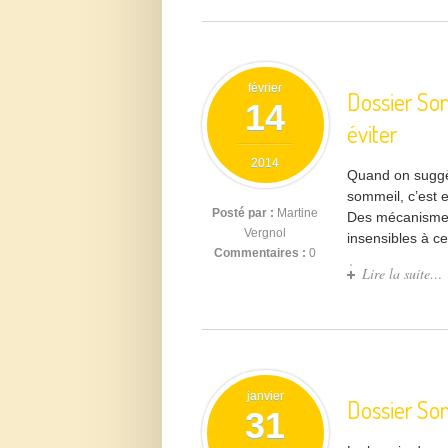
février
Dossier Som
14
éviter
2014
Quand on suggèr
sommeil, c’est e
Posté par :
Martine
Des mécanismes 
Vergnol
insensibles à ce
Commentaires :
0
Lire la suite…
janvier
Dossier Som
31