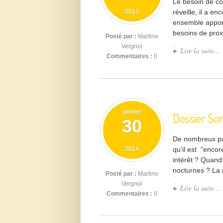
Le besoin de con
2014
réveille, il a e
ensemble apport
besoins de proxim
Posté par :
Martine
Vergnol
Lire la suite…
Commentaires :
0
janvier
Dossier So
30
De nombreux pare
2014
qu’il est “encor
intérêt ? Quand 
nocturnes ? La 
Posté par :
Martine
Vergnol
Lire la suite…
Commentaires :
0