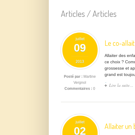
Articles /
Articles
juillet
Le co-alla
09
Allaiter des enf
2013
ce choix ? Comm
grossesse et a
grand est toujou
Posté par :
Martine
Vergnol
Lire la suite…
Commentaires :
0
juillet
Allaiter un
02