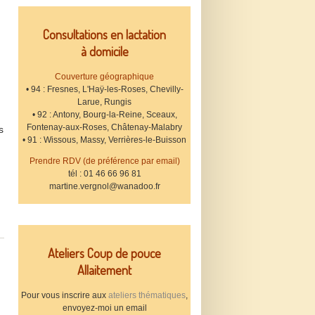
Consultations en lactation
à domicile
Couverture géographique
• 94 : Fresnes, L'Haÿ-les-Roses, Chevilly-
Larue, Rungis
• 92 : Antony, Bourg-la-Reine, Sceaux,
Fontenay-aux-Roses, Châtenay-Malabry
s
• 91 : Wissous, Massy, Verrières-le-Buisson
Prendre RDV (de préférence par email)
tél : 01 46 66 96 81
martine.vergnol@wanadoo.fr
Ateliers Coup de pouce
Allaitement
Pour vous inscrire aux
ateliers thématiques
,
envoyez-moi un email