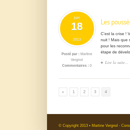
juin
Les poussée
18
C’est la crise 
2013
nuit ! Mais que 
pour les reconn
étape de dévelo
Posté par :
Martine
Vergnol
Lire la suite…
Commentaires :
0
«
1
2
3
4
© Copyright 2013 • Martine Vergnol - Cons